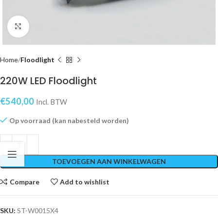
Click to enlarge
Home
Floodlight
220W LED Floodlight
€
540,00
Incl. BTW
Op voorraad (kan nabesteld worden)
TOEVOEGEN AAN WINKELWAGEN
Compare
Add to wishlist
SKU:
ST-W0015X4