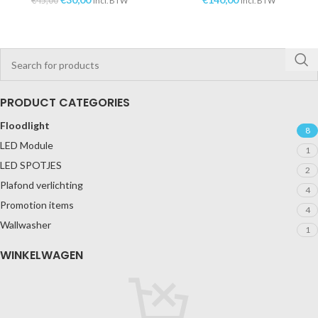
€
45,00
Incl. BTW
Incl. BTW
PRODUCT CATEGORIES
Floodlight
8
LED Module
1
LED SPOTJES
2
Plafond verlichting
4
Promotion items
4
Wallwasher
1
WINKELWAGEN